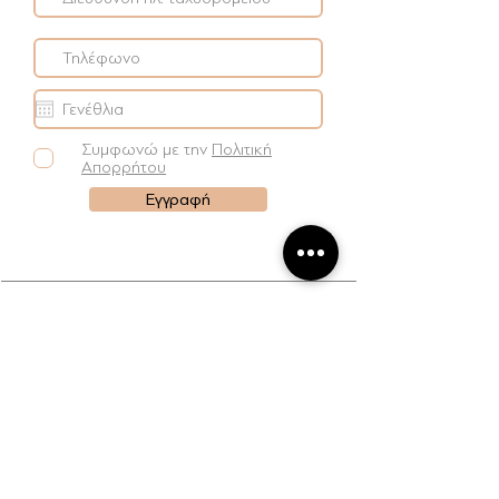
Συμφωνώ με την
Πολιτική
Απορρήτου
Εγγραφή
S H O P
Βραχιόλια
Σκουλαρίκια
Κολιέ
Δαχτυλίδια
ΠΛΗΡΟΦΟΡΙΕΣ
Όροι Πώλησης