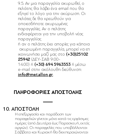
9.5. Αν μια παραγγελία ακυρωθεί, ο
πελάτης θα λάβει ένα email που θα
εξηγεί το λόγο για την ακύρωση. Οι
πελάτες δε θα χρεωθούν για
οποιεσδήποτε ακυρωμένες
παραγγελίες. Αν ο πελάτης
ενδιαφέρεται για την υποβολή νέας
παραγγελίας
ή αν ο πελάτης έχει απορίες για κάποια
ακυρωμένη παραγγελία, μπορεί να επ
ικοινωνήσει μαζί μας στο
(+30)25102
25942
(ΔΕΥ-ΣΑΒ 9:00-
14:00)
ή
(+30)
694 5963553
ή μέσω
e-mail στην ακόλουθη διεύθυνση:
info@metallon.gr
.
ΠΛΗΡΟΦΟΡΙΕΣ ΑΠΟΣΤΟΛΗΣ
10. ΑΠΟΣΤΟΛΗ
Η επεξεργασία και παράδοση των
παραγγελιών γίνεται μόνο κατά τις εργάσιμες
ημέρες (από Δευτέρα έως Παρασκευή, εκτός
αργιών). Οι παραγγελίες που υποβάλλονται
Σάββατο και Κυριακή θα διεκπεραιώνονται