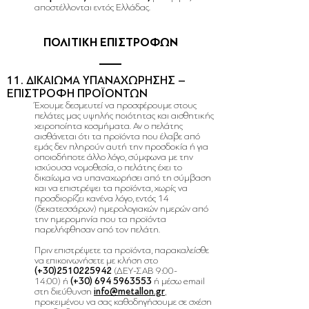
αποστέλλονται εντός Ελλάδας.
ΠΟΛΙΤΙΚΗ ΕΠΙΣΤΡΟΦΩΝ
11. ΔΙΚΑΙΩΜΑ ΥΠΑΝΑΧΩΡΗΣΗΣ –
ΕΠΙΣΤΡΟΦΗ ΠΡΟΪΟΝΤΩΝ
Έχουμε δεσμευτεί να προσφέρουμε στους
πελάτες μας υψηλής ποιότητας και αισθητικής
χειροποίητα κοσμήματα. Αν ο πελάτης
αισθάνεται ότι τα προϊόντα που έλαβε από
εμάς δεν πληρούν αυτή την προσδοκία ή για
οποιοδήποτε άλλο λόγο, σύμφωνα με την
ισχύουσα νομοθεσία, ο πελάτης έχει το
δικαίωμα να υπαναχωρήσει από τη σύμβαση
και να επιστρέψει τα προϊόντα, χωρίς να
προσδιορίζει κανένα λόγο, εντός 14
(δεκατεσσάρων) ημερολογιακών ημερών από
την ημερομηνία που τα προϊόντα
παρελήφθησαν από τον πελάτη.
Πριν επιστρέψετε τα προϊόντα, παρακαλείσθε
να επικοινωνήσετε με κλήση
στο
(+30)2510225942
(ΔΕΥ-ΣΑΒ 9:00-
14:00)
ή
(+30)
694 5963553
ή
μέσω email
στη διεύθυνση
info@metallon.gr
,
προκειμένου να σας καθοδηγήσουμε σε σχέση