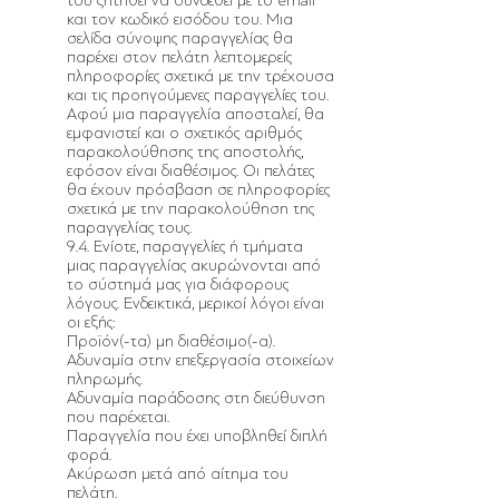
του ζητηθεί να συνδεθεί με το email
και τον κωδικό εισόδου του. Μια
σελίδα σύνοψης παραγγελίας θα
παρέχει στον πελάτη λεπτομερείς
πληροφορίες σχετικά με την τρέχουσα
και τις προηγούμενες παραγγελίες του.
Αφού μια παραγγελία αποσταλεί, θα
εμφανιστεί και ο σχετικός αριθμός
παρακολούθησης της αποστολής,
εφόσον είναι διαθέσιμος. Οι πελάτες
θα έχουν πρόσβαση σε πληροφορίες
σχετικά με την παρακολούθηση της
παραγγελίας τους.
9.4. Ενίοτε, παραγγελίες ή τμήματα
μιας παραγγελίας ακυρώνονται από
το σύστημά μας για διάφορους
λόγους. Ενδεικτικά, μερικοί λόγοι είναι
οι εξής:
Προϊόν(-τα) μη διαθέσιμο(-α).
Αδυναμία στην επεξεργασία στοιχείων
πληρωμής.
Αδυναμία παράδοσης στη διεύθυνση
που παρέχεται.
Παραγγελία που έχει υποβληθεί διπλή
φορά.
Ακύρωση μετά από αίτημα του
πελάτη.