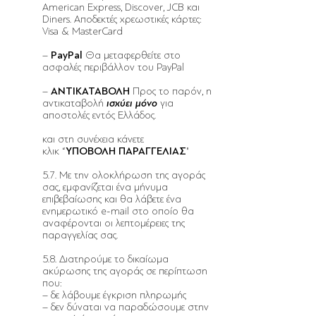
American Express, Discover, JCB και
Diners. Αποδεκτές χρεωστικές κάρτες:
Visa & MasterCard
–
PayPal
Θα μεταφερθείτε στο
ασφαλές περιβάλλον του PayPal
–
ΑΝΤΙΚΑΤΑΒΟΛΗ
Προς το παρόν, η
αντικαταβολή
ισχύει μόνο
για
αποστολές εντός Ελλάδος.
και στη συνέχεια κάνετε
κλικ “
ΥΠΟΒΟΛΗ ΠΑΡΑΓΓΕΛΙΑΣ
"
5.7. Με την ολοκλήρωση της αγοράς
σας, εμφανίζεται ένα μήνυμα
επιβεβαίωσης και θα λάβετε ένα
ενημερωτικό e-mail στο οποίο θα
αναφέρονται οι λεπτομέρειες της
παραγγελίας σας.
5.8. Διατηρούμε το δικαίωμα
ακύρωσης της αγοράς σε περίπτωση
που:
– δε λάβουμε έγκριση πληρωμής
– δεν δύναται να παραδώσουμε στην