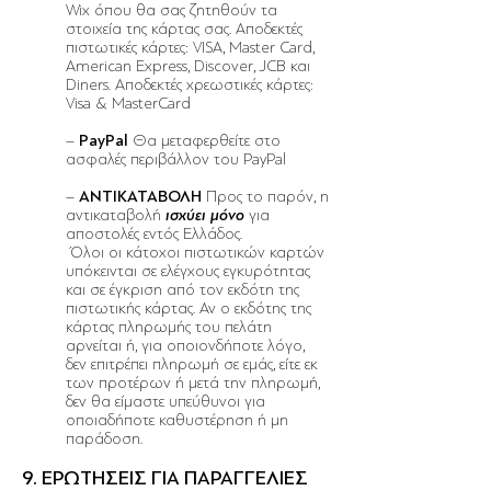
Wix όπου θα σας ζητηθούν τα
στοιχεία της κάρτας σας. Αποδεκτές
πιστωτικές κάρτες: VISA, Master Card,
American Express, Discover, JCB και
Diners. Αποδεκτές χρεωστικές κάρτες:
Visa & MasterCard
–
PayPal
Θα μεταφερθείτε στο
ασφαλές περιβάλλον του PayPal
–
ΑΝΤΙΚΑΤΑΒΟΛΗ
Προς το παρόν, η
αντικαταβολή
ισχύει μόνο
για
αποστολές εντός Ελλάδος.
Όλοι οι κάτοχοι πιστωτικών καρτών
υπόκεινται σε ελέγχους εγκυρότητας
και σε έγκριση από τον εκδότη της
πιστωτικής κάρτας. Αν ο εκδότης της
κάρτας πληρωμής του πελάτη
αρνείται ή, για οποιονδήποτε λόγο,
δεν επιτρέπει πληρωμή σε εμάς, είτε εκ
των προτέρων ή μετά την πληρωμή,
δεν θα είμαστε υπεύθυνοι για
οποιαδήποτε καθυστέρηση ή μη
παράδοση.
9. ΕΡΩΤΗΣΕΙΣ ΓΙΑ ΠΑΡΑΓΓΕΛΙΕΣ