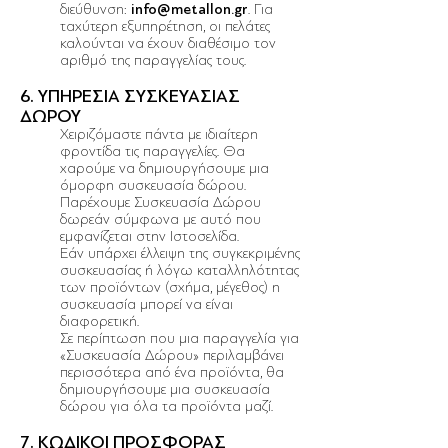
διεύθυνση:
info@metallon.gr
. Για
ταχύτερη εξυπηρέτηση, οι πελάτες
καλούνται να έχουν διαθέσιμο τον
αριθμό της παραγγελίας τους.
6. ΥΠΗΡΕΣΙΑ ΣΥΣΚΕΥΑΣΙΑΣ
ΔΩΡΟΥ
Χειριζόμαστε πάντα με ιδιαίτερη
φροντίδα τις παραγγελίες. Θα
χαρούμε να δημιουργήσουμε μια
όμορφη συσκευασία δώρου.
Παρέχουμε Συσκευασία Δώρου
δωρεάν σύμφωνα με αυτό που
εμφανίζεται στην Ιστοσελίδα.
Εάν υπάρχει έλλειψη της συγκεκριμένης
συσκευασίας ή λόγω καταλληλότητας
των προϊόντων (σχήμα, μέγεθος) η
συσκευασία μπορεί να είναι
διαφορετική.
Σε περίπτωση που μια παραγγελία για
«Συσκευασία Δώρου» περιλαμβάνει
περισσότερα από ένα προϊόντα, θα
δημιουργήσουμε μια συσκευασία
δώρου για όλα τα προϊόντα μαζί.
7. ΚΩΔΙΚΟΙ ΠΡΟΣΦΟΡΑΣ