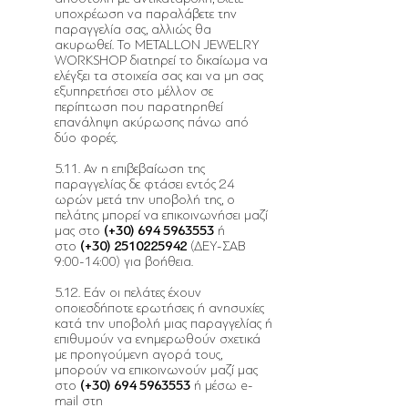
υποχρέωση να παραλάβετε την
παραγγελία σας, αλλιώς θα
ακυρωθεί. Το METALLON JEWELRY
WORKSHOP διατηρεί το δικαίωμα να
ελέγξει τα στοιχεία σας και να μη σας
εξυπηρετήσει στο μέλλον σε
περίπτωση που παρατηρηθεί
επανάληψη ακύρωσης πάνω από
δύο φορές.
5.11. Αν η επιβεβαίωση της
παραγγελίας δε φτάσει εντός 24
ωρών μετά την υποβολή της, ο
πελάτης μπορεί να επικοινωνήσει μαζί
μας στο
(+30)
694 5963553
ή
στο
(+30)
2510225942
(ΔΕΥ-ΣΑΒ
9:00-14:00) για βοήθεια.
5.12. Εάν οι πελάτες έχουν
οποιεσδήποτε ερωτήσεις ή ανησυχίες
κατά την υποβολή μιας παραγγελίας ή
επιθυμούν να ενημερωθούν σχετικά
με προηγούμενη αγορά τους,
μπορούν να επικοινωνούν μαζί μας
στο
(+30)
694 5963553
ή μέσω e-
mail στη