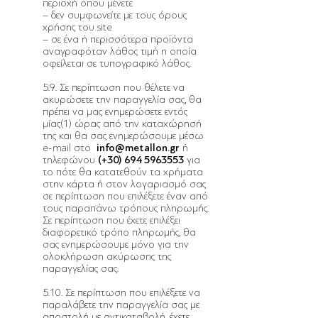
περιοχή όπου μένετε
– δεν συμφωνείτε με τους όρους
χρήσης του site
– σε ένα ή περισσότερα προϊόντα
αναγραφόταν λάθος τιμή η οποία
οφείλεται σε τυπογραφικό λάθος.
5.9. Σε περίπτωση που θέλετε να
ακυρώσετε την παραγγελία σας, θα
πρέπει να μας ενημερώσετε εντός
μίας(1) ώρας από την καταχώρησή
της και θα σας ενημερώσουμε μέσω
e-mail στο
info@metallon.gr
ή
τηλεφώνου
(+30)
694 5963553
για
το πότε θα κατατεθούν τα χρήματα
στην κάρτα ή στον λογαριασμό σας
σε περίπτωση που επιλέξετε έναν από
τους παραπάνω τρόπους πληρωμής.
Σε περίπτωση που έχετε επιλέξει
διαφορετικό τρόπο πληρωμής, θα
σας ενημερώσουμε μόνο για την
ολοκλήρωση ακύρωσης της
παραγγελίας σας.
5.10. Σε περίπτωση που επιλέξετε να
παραλάβετε την παραγγελία σας με
αποστολή με αντικαταβολή, έχετε