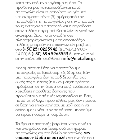
κατά την επόμενη εργάσιμη ημέρα.
Τα
προϊόντα μας κατασκευάζονται κατά
παραγγελία είναι χειροποίητα και γι'αυτό
χρειαζόμαστε πέντε (5) ημέρες από την
παραλαβή της παραγγελίας για την αποστολή
τους, εκτός αν η αποστολή και η παράδοση
στον πελάτη παρεμποδίζεται λόγω γεγονότων
ανωτέρας βίας. Για οποιεσδήποτε
πληροφορίες σχετικά με τις αποστολές οι
πελάτες μπορούν να επικοινωνούν μαζί μας
στο
(+30)2510225942
(ΔΕΥ-ΣΑΒ 9:00-
14:00)
ή
(+30)
694 5963553
ή μέσω e-mail
στην ακόλουθη διεύθυνση:
info@metallon.gr
.
Δεν είμαστε σε θέση να αποστείλουμε
παραγγελίες σε Ταχυδρομικές Θυρίδες. Εάν
μια παραγγελία δεν παραδίδεται εξαιτίας
δικής σας αμέλειας (π.χ. δεν μας επιτρέπεται
πρόσβαση στην ιδιοκτησία σας), ενδέχεται να
χρεωθείτε πρόσθετες δαπάνες που
προκύπτουν από εμάς ως αποτέλεσμα. Εάν,
παρά τις εύλογες προσπάθειές μας, δεν είμαστε
σε θέση να επικοινωνήσουμε μαζί σας ή να
ορίσουμε εκ νέου την παράδοση μπορούμε
να τερματίσουμε τη σύμβαση.
Τα έξοδα αποστολής βαρύνουν τον πελάτη
και αναγράφονται ξεχωριστά στη φόρμα
παραγγελίας και στο δελτίο αποστολής.
Δεν
υπάρχουν έξοδα αποστολής
για αγορές που