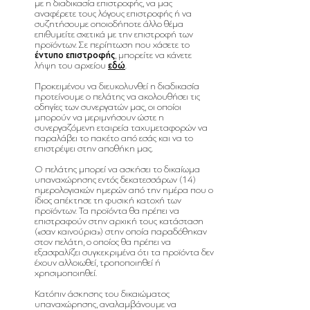
με η διαδικασία επιστροφής, να μας
αναφέρετε τους λόγους επιστροφής ή να
συζητήσουμε οποιοδήποτε άλλο θέμα
επιθυμείτε σχετικά με την επιστροφή των
προϊόντων. Σε περίπτωση που χάσετε το
έντυπο επιστροφής
, μπορείτε να κάνετε
λήψη του αρχείου
εδώ
.
Προκειμένου να διευκολυνθεί η διαδικασία
προτείνουμε ο πελάτης να ακολουθήσει τις
οδηγίες των συνεργατών μας, οι οποίοι
μπορούν να μεριμνήσουν ώστε η
συνεργαζόμενη εταιρεία ταχυμεταφορών να
παραλάβει το πακέτο από εσάς και να το
επιστρέψει στην αποθήκη μας.
Ο πελάτης μπορεί να ασκήσει το δικαίωμα
υπαναχώρησης εντός δεκατεσσάρων (14)
ημερολογιακών ημερών από την ημέρα που ο
ίδιος απέκτησε τη φυσική κατοχή των
προϊόντων. Τα προϊόντα θα πρέπει να
επιστραφούν στην αρχική τους κατάσταση
(«σαν καινούρια») στην οποία παραδόθηκαν
στον πελάτη, ο οποίος θα πρέπει να
εξασφαλίζει συγκεκριμένα ότι τα προϊόντα δεν
έχουν αλλοιωθεί, τροποποιηθεί ή
χρησιμοποιηθεί.
Κατόπιν άσκησης του δικαιώματος
υπαναχώρησης, αναλαμβάνουμε να