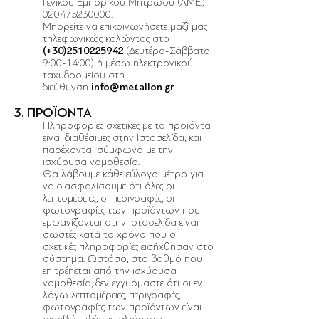
Γενικού Εμπορικού Μητρώου (ΑΜΕ.)
020475230000
.
Μπορείτε να επικοινωνήσετε μαζί μας
τηλεφωνικώς καλώντας στο
(+30)2510225942
(Δευτέρα-Σάββατο
9:00-14:00) ή μέσω ηλεκτρονικού
ταχυδρομείου στη
διεύθυνση
info@metallon.gr
.
3. ΠΡΟΪΟΝΤΑ
Πληροφορίες σχετικές με τα προϊόντα
είναι διαθέσιμες στην Ιστοσελίδα, και
παρέχονται σύμφωνα με την
ισχύουσα νομοθεσία.
Θα λάβουμε κάθε εύλογο μέτρο για
να διασφαλίσουμε ότι όλες οι
λεπτομέρειες, οι περιγραφές, οι
φωτογραφίες των προϊόντων που
εμφανίζονται στην ιστοσελίδα είναι
σωστές κατά το χρόνο που οι
σχετικές πληροφορίες εισήχθησαν στο
σύστημα. Ωστόσο, στο βαθμό που
επιτρέπεται από την ισχύουσα
νομοθεσία, δεν εγγυόμαστε ότι οι εν
λόγω λεπτομέρειες, περιγραφές,
φωτογραφίες των προϊόντων είναι