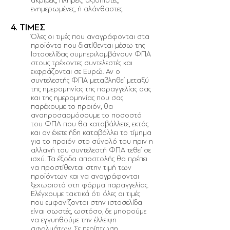
ακριβείς, πλήρεις, αξιόπιστες,
ενημερωμένες, ή αλάνθαστες.
4. ΤΙΜΕΣ
Όλες οι τιμές που αναγράφονται στα
προϊόντα που διατίθενται μέσω της
Ιστοσελίδας συμπεριλαμβάνουν ΦΠΑ
στους τρέχοντες συντελεστές και
εκφράζονται σε Ευρώ. Αν ο
συντελεστής ΦΠΑ μεταβληθεί μεταξύ
της ημερομηνίας της παραγγελίας σας
και της ημερομηνίας που σας
παρέχουμε το προϊόν, θα
αναπροσαρμόσουμε το ποσοστό
του ΦΠΑ που θα καταβάλλετε, εκτός
και αν έχετε ήδη καταβάλλει το τίμημα
για το προϊόν στο σύνολό του πριν η
αλλαγή του συντελεστή ΦΠΑ τεθεί σε
ισχύ. Τα έξοδα αποστολής θα πρέπει
να προστίθενται στην τιμή των
προϊόντων και να αναγράφονται
ξεχωριστά στη φόρμα παραγγελίας.
Ελέγχουμε τακτικά ότι όλες οι τιμές
που εμφανίζονται στην ιστοσελίδα
είναι σωστές, ωστόσο, δε μπορούμε
να εγγυηθούμε την έλλειψη
σφαλμάτων. Σε περίπτωση