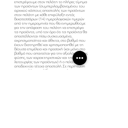
επιστρέψουμε στον πελάτη το πλήρες τίμημα
των προϊόντων (συμπεριλαμβανομένου του
αρχικού κόστους αποστολής των προϊόντων
στον πελάτη με κάθε επιφύλαξη εντός
δεκατεσσάρων (14) ημερολογιακών ημερών
από την ημερομηνία που θα ενημερωθούμε
για την απόφαση του πελάτη να επιστρέψει
τα προϊόντα, υπό τον όρο ότι τα προϊόντα θα
αποστέλλονται πίσω συσκευασμένα,
αχρησιμοποίητα και άθικτα, στο βαθμό που
έχουν διατηρηθεί και χρησιμοποιηθεί με τη
δέουσα επιμέλεια και προσοχή (και μόνο στο
βαθμό που απαιτείται για την αξιολόγηση της
φύσης, των χαρακτηριστικών και της
λειτουργίας των προϊόντων) ή ο πελάτης θα
αποδεικνύει τέτοια αποστολή. Σε περίπτωση
που ο πελάτης επιλέξει να επιστρέψει τα
προϊόντα με τη συνεργαζόμενη εταιρεία
ταχυμεταφορών μας, το κόστος της
επιστροφής θα διαμορφώνεται στα ποσά που
ορίζονται στην παρακάτω παράγραφο και θα
αφαιρείται από το ποσό που είναι να
επιστραφεί στον πελάτη σύμφωνα με την
παρακάτω παράγραφο. Σε κάθε άλλη
περίπτωση, ο πελάτης θα αναλαμβάνει το
κόστος αποστολής για την επιστροφή των
προϊόντων.
Αν ο πελάτης επιστρέφει προϊόντα για λόγους
άλλους από ελαττώματα στα προϊόντα, ή