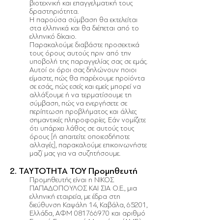
βιοτεχνική και επαγγελματική τους
δραστηριότητα.
Η παρούσα σύμβαση θα εκτελείται
στα ελληνικά και θα διέπεται από το
ελληνικό δίκαιο.
Παρακαλούμε διαβάστε προσεκτικά
τους όρους αυτούς πριν από την
υποβολή της παραγγελίας σας σε εμάς.
Αυτοί οι όροι σας δηλώνουν ποιοι
είμαστε, πώς θα παρέχουμε προϊόντα
σε εσάς, πώς εσείς και εμείς μπορεί να
αλλάξουμε ή να τερματίσουμε τη
σύμβαση, πώς να ενεργήσετε σε
περίπτωση προβλήματος και άλλες
σημαντικές πληροφορίες. Εάν νομίζετε
ότι υπάρχει λάθος σε αυτούς τους
όρους [ή απαιτείτε οποιεσδήποτε
αλλαγές], παρακαλούμε επικοινωνήστε
μαζί μας για να συζητήσουμε.
2. ΤΑΥΤΟΤΗΤΑ ΤΟΥ Προμηθευτή
Προμηθευτής είναι η ΝΙΚΟΣ
ΠΑΠΑΔΟΠΟΥΛΟΣ ΚΑΙ ΣΙΑ Ο.Ε., μια
ελληνική εταιρεία, με έδρα στη
διεύθυνση Καψάλη 14, Καβάλα, 65201,
Ελλάδα, ΑΦΜ
081766970
και αριθμό