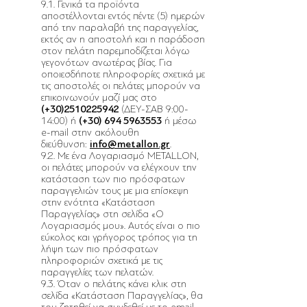
9.1. Γενικά τα προϊόντα
αποστέλλονται εντός πέντε (5) ημερών
από την παραλαβή της παραγγελίας,
εκτός αν η αποστολή και η παράδοση
στον πελάτη παρεμποδίζεται λόγω
γεγονότων ανωτέρας βίας. Για
οποιεσδήποτε πληροφορίες σχετικά με
τις αποστολές οι πελάτες μπορούν να
επικοινωνούν μαζί μας στο
(+30)2510225942
(ΔΕΥ-ΣΑΒ 9:00-
14:00)
ή
(+30)
694 5963553
ή μέσω
e-mail στην ακόλουθη
διεύθυνση:
info@metallon.gr
.
9.2. Με ένα Λογαριασμό METALLON,
οι πελάτες μπορούν να ελέγχουν την
κατάσταση των πιο πρόσφατων
παραγγελιών τους με μια επίσκεψη
στην ενότητα «Κατάσταση
Παραγγελίας» στη σελίδα «Ο
Λογαριασμός μου». Αυτός είναι ο πιο
εύκολος και γρήγορος τρόπος για τη
λήψη των πιο πρόσφατων
πληροφοριών σχετικά με τις
παραγγελίες των πελατών.
9.3. Όταν ο πελάτης κάνει κλικ στη
σελίδα «Κατάσταση Παραγγελίας», θα