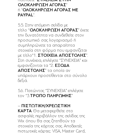
ΟΛΟΚΛΗΡΩΣΗ ΑΓΟΡΑΣ
"
ή "
ΟΛΟΚΛΗΡΩΣΗ ΑΓΟΡΑΣ ΜΕ
PAYPAL
".
5.5. Στην επόμενη σελίδα με
τίτλο “
ΟΛΟΚΛΗΡΩΣΗ ΑΓΟΡΑΣ
” έχετε
την δυνατότητα να συνδεθείτε στον
προσωπικό σας λογαριασμό ή
συμπληρώνετε τα απαραίτητα
στοιχεία στη φόρμα που εμφανίζεται
με τίτλο“1.
ΣΤΟΙΧΕΙΑ ΑΠΟΣΤΟΛΗΣ
”.
Στη συνέχεια, επιλέγετε “ΣΥΝΕΧΕΙΑ” και
εμφανίζονται τα “2.
ΕΞΟΔΑ
ΑΠΟΣΤΟΛΗΣ
” τα οποία αν
υπάρχουν προστίθενται στο σύνολο
δεξιά.
5.6. Πατώντας “ΣΥΝΕΧΕΙΑ” επιλέγετε
τον “3.
ΤΡΟΠΟ ΠΛΗΡΩΜΗΣ
”
–
ΠΙΣΤΩΤΙΚΗ/ΧΡΕΩΣΤΙΚΗ
ΚΑΡΤΑ
Θα μεταφερθείτε στο
ασφαλές περιβάλλον της σελίδας της
Wix όπου θα σας ζητηθούν τα
στοιχεία της κάρτας σας. Αποδεκτές
πιστωτικές κάρτες: VISA, Master Card,