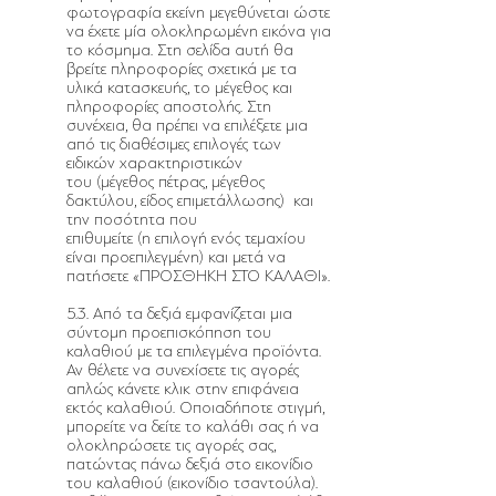
φωτογραφία εκείνη μεγεθύνεται ώστε
να έχετε μία ολοκληρωμένη εικόνα για
το κόσμημα. Στη σελίδα αυτή θα
βρείτε πληροφορίες σχετικά με τα
υλικά κατασκευής, το μέγεθος και
πληροφορίες αποστολής. Στη
συνέχεια, θα πρέπει να επιλέξετε μια
από τις διαθέσιμες επιλογές των
ειδικών χαρακτηριστικών
του (μέγεθος πέτρας, μέγεθος
δακτύλου, είδος επιμετάλλωσης) και
την ποσότητα που
επιθυμείτε (η επιλογή ενός τεμαχίου
είναι προεπιλεγμένη) και μετά να
πατήσετε «ΠΡΟΣΘΗΚΗ ΣΤΟ ΚΑΛΑΘΙ».
5.3. Από τα δεξιά εμφανίζεται μια
σύντομη προεπισκόπηση του
καλαθιού με τα επιλεγμένα προϊόντα.
Αν θέλετε να συνεχίσετε τις αγορές
απλώς κάνετε κλικ στην επιφάνεια
εκτός καλαθιού. Οποιαδήποτε στιγμή,
μπορείτε να δείτε το καλάθι σας ή να
ολοκληρώσετε τις αγορές σας,
πατώντας πάνω δεξιά στο εικονίδιο
του καλαθιού (εικονίδιο τσαντούλα).