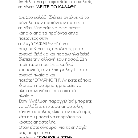
Αν θέλετε να μεταφερθείτε στο καλάθι,
επιλέγετε “
ΔΕΙΤΕ ΤΟ ΚΑΛΑΘΙ
”.
5.4. Στο καλάθι βλέπετε αναλυτικά το
σύνολο των προϊόντων που έχετε
επιλέξει. Μπορείτε να αφαιρέσετε
κάποιο από τα προϊόντα απλά
πατώντας στην
επιλογή “ΑΦΑΙΡΕΣΗ” ή να
αυξομειώσετε τις ποσότητες με τα
σχετικά βελάκια και παράλληλα δεξιά
βλέπετε την αλλαγή του ποσού. Στη
περίπτωση που έχετε κωδικό
κουπονιού, τον πληκτρολογείτε στο
σχετικό πλαίσιο και
πατάτε “ΕΦΑΡΜΟΓΗ”. Αν έχετε κάποια
ιδιαίτερη προτίμηση, μπορείτε να
πληκτρολογήσετε στο σχετικό
πλαίσιο.
Στην “Ανάλυση παραγγελίας” μπορείτε
να αλλάξετε τη χώρα αποστολής
κάνοντας απλώς κλικ στον σύνδεσμο,
κάτι που μπορεί να επηρεάσει το
κόστος αποστολής.
Όταν είστε σίγουροι για τις επιλογές
σας, μπορείτε να
πατήσετε "
ΣΥΝΕΧΕΙΑ ΣΤΗΝ