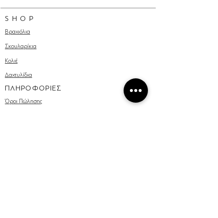
S H O P
Βραχιόλια
Σκουλαρίκια
Κολιέ
Δαχτυλίδια
ΠΛΗΡΟΦΟΡΙΕΣ
Όροι Πώλησης
Συχνές Ερωτήσεις
Πληροφορίες Αποστολής
Επικοινωνία
ΕΡΓΑΣΤΗΡΙΟ
Custom Made
Επισκευή & Αποκατάσταση
Υλικά & Φροντίδα
Οδηγός διαστάσεων