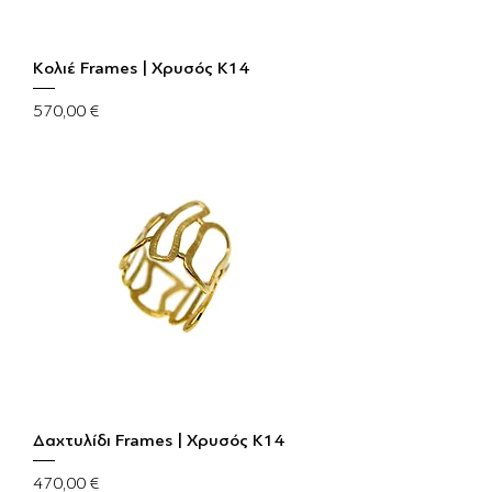
Κολιέ Frames | Χρυσός Κ14
Τιμή
570,00 €
Δαχτυλίδι Frames | Χρυσός Κ14
Τιμή
470,00 €