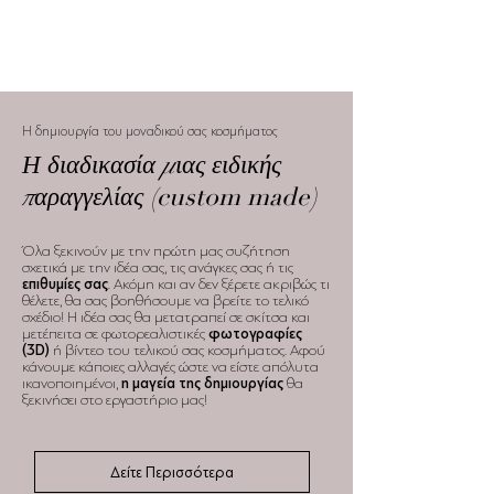
Η δημιουργία του μοναδικού σας κοσμήματος
Η διαδικασία μιας ειδικής
παραγγελίας
(custom made)
Όλα ξεκινούν με την πρώτη μας συζήτηση
σχετικά με την ιδέα σας, τις ανάγκες σας ή τις
επιθυμίες σας
. Ακόμη και αν δεν ξέρετε ακριβώς τι
θέλετε, θα σας βοηθήσουμε να βρείτε το τελικό
σχέδιο! Η ιδέα σας θα μετατραπεί σε σκίτσα και
μετέπειτα σε φωτορεαλιστικές
φωτογραφίες
(3D)
ή βίντεο του τελικού σας κοσμήματος. Αφού
κάνουμε κάποιες αλλαγές ώστε να είστε απόλυτα
ικανοποιημένοι,
η μαγεία της δημιουργίας
θα
ξεκινήσει στο εργαστήριο μας!
Δείτε Περισσότερα