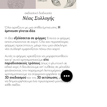
σχεδιαστική διαδικασία
Νέας Συλλογής
Όλα αρχίζουν με μια σπίθα έμπνευσης.
Η
έμπνευση γίνεται ιδέα
.
Η ιδέα
εξελίσσεται σε φόρμες
. Έπειτα οι φόρμες
αποτυπώνονται σε χαρτί. Όλο και περισσότερες
φόρμες προκύπτουν, μέχρι που μια ολόκληρη
νέα συλλογή εμφανίζεται πάνω στο χαρτί.
Αυτές οι φόρμες χρειάζεται να μορφοποιηθούν
και γι’ αυτό χρησιμοποιούμε
είτε
παραδοσιακούς τρόπους
όπως η γλυπτική σε
ειδικό κερί, ή δουλεύουμε απ’ ευθείας σε μέταλλο
φτιάχνοντας την παραμικρή λεπτομέρεια, ή
χρησιμοποιούμε τα σύγχρονα εργαλεία του
3D σχεδιασμού
και της
3D εκτύπωσης
, με σκοπό
να δημιουργήσουμε ένα πρωταρχικό μοντέλο για
κάθε σχέδιο.
Κι αυτή είναι μόνο η αρχή.
Κατόπιν, χρειάζεται να αναπαράγουμε αυτά τα
μοντέλα, αποτυπώνοντας τα μέσα σε ειδικό
λάστιχο. Mετά μπορούμε να έχουμε ακριβή