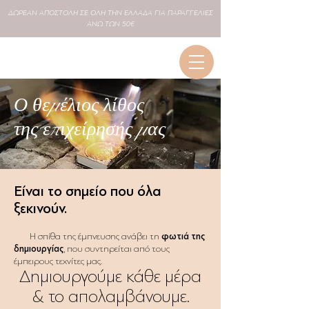
ΔΩΡΕΑΝ
ΑΠΟΣΤΟΛΗ ΣΕ
ΟΛΗ
ΤΗΝ ΕΛΛΑΔΑ ΓΙΑ ΠΑΡΑΓΓΕΛΙΕΣ
ΑΝΩ ΤΩΝ 50€
Ο θεμέλιος λίθος
της επιχείρησής μας
Είναι το σημείο που όλα
ξεκινούν.
Η σπίθα της έμπνευσης ανάβει τη
φωτιά της
δημιουργίας
, που συντηρείται από τους
έμπειρους τεχνίτες μας.
Δημιουργούμε κάθε μέρα
& το απολαμβάνουμε.