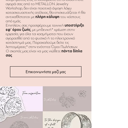
αγορά σας από το METALLON Jewelry
Workshop, δεν είναι ποιοτικά άψογη λόγω
κατασκευαστικής ατέλειας, θα επισκευάζεται ή θα
αντικαθίσταται με
πλήρη κάλυψη
του κόστους
από εμάς.
Επιπλέον, σας προσφέρουμε τεχνική
υποστήριξη
εφ’ όρου ζωής
, με μηδενική* χρέωση στην
εργασία, για όλα τα κοσμήματα που έχουν
αγορασθεί από το φυσικό ή το ηλεκτρονικό
κατάστημά μας. Παρακαλούμε δείτε τις
λεπτομέρειες* στην ενότητα Όροι Πωλήσεων.
Ο σκοπός μας είναι να μας νιώθετε
πάντα δίπλα
σας
.
Επικοινωνήστε μαζί μας