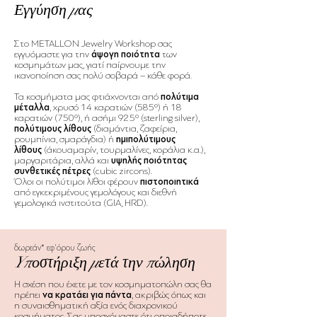
Εγγύηση μας
Στο METALLON Jewelry Workshop σας
εγγυόμαστε για την
άψογη ποιότητα
των
κοσμημάτων μας, γιατί παίρνουμε την
ικανοποίηση σας πολύ σοβαρά – κάθε φορά.
Τα κοσμήματα μας φτιάχνονται από
πολύτιμα
μέταλλα
, χρυσό 14 καρατιών (585º) ή 18
καρατιών (750º), ή ασήμι 925º (sterling silver),
πολύτιμους λίθους
(διαμάντια, ζαφείρια,
ρουμπίνια, σμαράγδια) ή
ημιπολύτιμους
λίθους
(άκουαμαρίν, τουρμαλίνες, κοράλια κ.α.),
μαργαριτάρια, αλλά και
υψηλής ποιότητας
συνθετικές πέτρες
(cubic zircons).
Όλοι οι πολύτιμοι λίθοι φέρουν
πιστοποιητικά
από εγκεκριμένους γεμολόγους και διεθνή
γεμολογικά ινστιτούτα (GIA, HRD).
δωρεάν* εφ'όρου ζωής
Yποστήριξη μετά την πώληση
Η σχέση που έχετε με τον κοσμηματοπώλη σας θα
πρέπει
να κρατάει για πάντα
, ακριβώς όπως και
η συναισθηματική αξία ενός διαχρονικού
κοσμήματος. Σας υποσχόμαστε ότι οποιαδήποτε