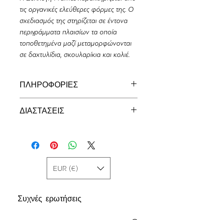
τις οργανικές ελεύθερες φόρμες της. Ο
σχεδιασμός της στηρίζεται σε έντονα
περιγράμματα πλαισίων τα οποία
τοποθετημένα μαζί μεταμορφώνονται
σε δαχτυλίδια, σκουλαρίκια και κολιέ.
ΠΛΗΡΟΦΟΡΙΕΣ
Χειροποίητο Δαχτυλίδι Frames σε
ΔΙΑΣΤΑΣΕΙΣ
Χρυσό K14 .
_______________
22 χιλ. (0,9 ίντσες)
Κάθε σχέδιο μας μπορεί να
προσαρμοστεί στις επιθυμίες του
EUR (€)
πελάτη. Μπορούμε να
χρησιμοποιήσουμε διαφορετικό
Συχνές ερωτήσεις
μέταλλο (χρυσό ή ασήμι), ή πέτρες, ή
επιχρύσωμα. Το κόστος μπορεί να