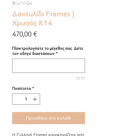
SKU: NX24
Δαχτυλίδι Frames |
Χρυσός Κ14
Τιμή
470,00 €
Πληκτρολογήστε το μέγεθος σας. Δείτε
τον οδηγό διαστάσεων
*
0/10
Ποσότητα
*
Προσθήκη στο καλάθι
Η Συλλογή Frames χαρακτηρίζεται από