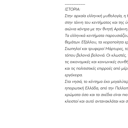
_________
ΙΣΤΟΡΙΑ:
Στην αρχαία ελληνική μυθολογία, η θ
στην τέχνη του κεντήματος και της 
αιώνια κόντρα με την θνητή Αράχνη.
Τα ελληνικά κεντήματα παρουσιάζου
θεμάτων. Εξάλλου, τα χειροποίητα ε
Σιωπηλοί και τρυφεροί Μάρτυρες, τα
τόπου βελονιά βελονιά. Οι κλωστές
τις οικονομικές και κοινωνικές συν
και τις πολιτιστικές επιρροές από 
εργόχειρα.
Στα νησιά, το κέντημα έχει μεγαλύτε
ηπειρωτική Ελλάδα, από την Πελλοπ
χρώματα όσο και τα σχέδια είναι πιο
κλειστοί και αυτό αντανακλάται και σ