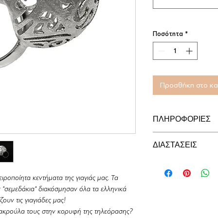
Ποσότητα
*
Προσθήκη στο κα
ΠΛΗΡΟΦΟΡΙΕΣ
Δαχτυλίδι Large Bal
ΔΙΑΣΤΑΣΕΙΣ
925°. Ένα σχέδιο με 
εμπνευσμένο από την
30 x 30 χιλ. (1.2 x 1.
εργόχειρων.
ροποίητα κεντήματα της γιαγιάς μας. Τα
_______________
 "σεμεδάκια" διακόσμησαν όλα τα ελληνικά
Κάθε σχέδιο μας μπο
ουν τις γιαγιάδες μας!
επιθυμίες του πελάτ
" ακρούλα τους στην κορυφή της τηλεόρασης?