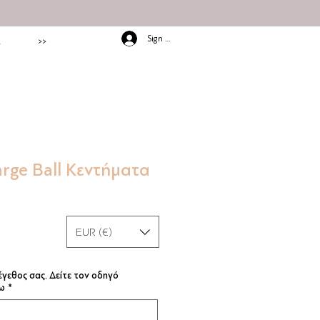
Sign In/Up
E
>>
arge Ball Κεντήματα
°
EUR (€)
γεθος σας. Δείτε τον οδηγό
ω
*