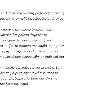
χρησιμοποιήσουμε δ
ασήμι), ή πέτρες, ή
διαφέρει ανάλογα με
εά Αθηνά ήταν γνωστή για τις δεξιότητες της
Μπορείτε να μας στε
ύφανσης, ήταν πολύ διαδεδομένο ότι ήταν σε
αλλαγή και θα επικο
διαθεσιμότητα και τ
ν ποικιλία και πλούτο διακοσμητικών
ργόχειρα θεωρούνται έργα τέχνης.
 κεντήματα διηγούνται την ιστορία κάθε
info@metallon.gr
, τα μοτίβα, το ύφασμα του καμβά μαρτυρούν
θήκες της εποχής, τα αισθητικά πρότυπα ακόμα
μέρη μακρινά που αφομοιώθηκαν σταδιακά στα
ρη ποικιλία στα χρώματα και τα σχέδια. Στην
όνησο μέχρι και την Μακεδονία, τόσο τα
 αυστηρά, δωρικά. Οι βουνίσιοι είναι πιο
τον λαϊκό πολιτισμό.