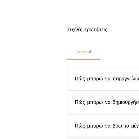
Συχνές ερωτήσεις
General
Πώς μπορώ να παραγγείλω 
Για να παραγγείλετε ένα νέο, 
μας στείλετε email στο info@me
Πώς μπορώ να δημιουργή
Για να δημιουργήσετε έναν λογ
(εικόνα) και θα μεταφερθείτε 
Πώς μπορώ να βρω το μέγε
Facebook ή στο Google ή μέσω