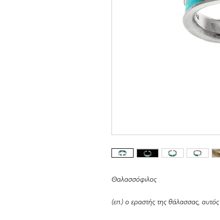
Θαλασσόφιλος
(επ.) ο εραστής της θάλασσας, αυτό