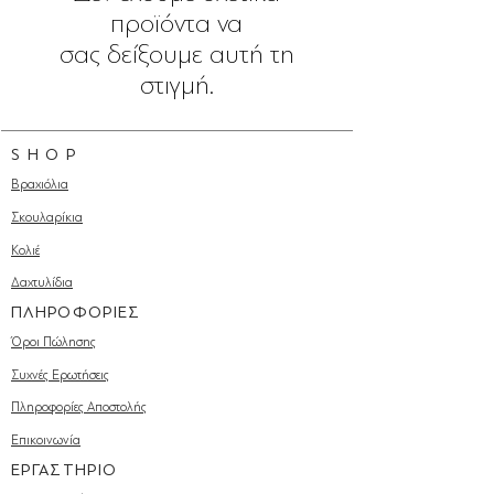
προϊόντα να
σας δείξουμε αυτή τη
στιγμή.
S H O P
Βραχιόλια
Σκουλαρίκια
Κολιέ
Δαχτυλίδια
ΠΛΗΡΟΦΟΡΙΕΣ
Όροι Πώλησης
Συχνές Ερωτήσεις
Πληροφορίες Αποστολής
Επικοινωνία
ΕΡΓΑΣΤΗΡΙΟ