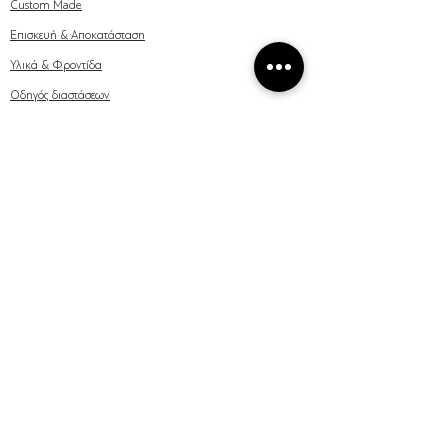
Custom Made
Επισκευή & Αποκατάσταση
Υλικά & Φροντίδα
Οδηγός διαστάσεων
ΕΛΑ ΜΑΖΙ ΜΑΣ
Μάθετε πρώτοι όλες τις
νέες αφίξεις, συμβουλές & ότι
αφορά τον κόσμο του χειροποίητου κοσμήματος
Ναι, θέλω!
Έχω διαβάσει και κατανοήσει την Πολιτική απορρήτου και
συμφωνώ να λαμβάνω εξατομικευμένες εμπορικές
ανακοινώσεις από το METALLON μέσω e-mail.
Πολιτική
Απορρήτου
Όροι & Προϋποθέσεις
Πολιτική Απορρήτου
milK & Kuki
© 2020 METALLON web design/development