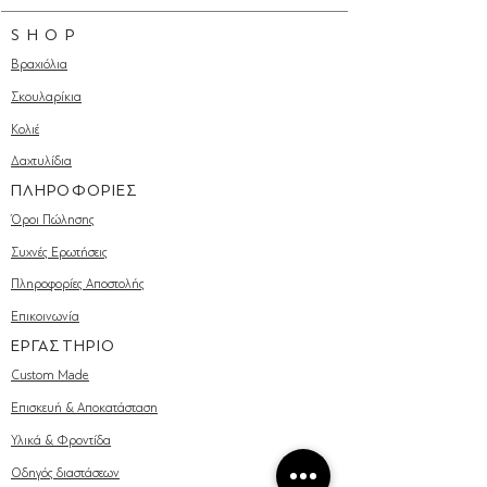
S H O P
Βραχιόλια
Σκουλαρίκια
Κολιέ
Δαχτυλίδια
ΠΛΗΡΟΦΟΡΙΕΣ
Όροι Πώλησης
Συχνές Ερωτήσεις
Πληροφορίες Αποστολής
Επικοινωνία
ΕΡΓΑΣΤΗΡΙΟ
Custom Made
Επισκευή & Αποκατάσταση
Υλικά & Φροντίδα
Οδηγός διαστάσεων