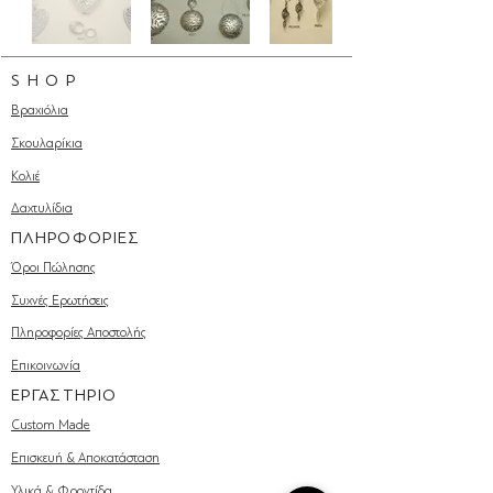
S H O P
Βραχιόλια
Σκουλαρίκια
Κολιέ
Δαχτυλίδια
ΠΛΗΡΟΦΟΡΙΕΣ
Όροι Πώλησης
Συχνές Ερωτήσεις
Πληροφορίες Αποστολής
Επικοινωνία
ΕΡΓΑΣΤΗΡΙΟ
Custom Made
Επισκευή & Αποκατάσταση
Υλικά & Φροντίδα