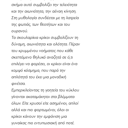
σχήμα αυτό συμβολίζει την τελειότητα
και την αιωνιότητα, την αέναη κίνηση.
Στη μυθολογία συνδέεται με τη λατρεία
της φωτιάς, των θεοτήτων και του
ουρανού.
Τα σκουλαρίκια κρίκοι συμβολίζουν τη
δύναμη, αιωνιότητα και ολότητα. Πέραν
του κρυμμένου νοήματος που κάθε
σκεπτόμενο θηλυκό αναζητά σε ό,τι
επιλέγει να φορέσει, οι κρίκοι είναι ένα
κομψό κόσμημα, που παρά την
απλότητά του έχει μια μοναδική
φινέτσα.
Εμπερικλείοντας τη γοητεία του κύκλου
γίνονται ακαταμάχητοι στα βλέμματα
όλων. Είτε χρυσοί είτε ασημένιοι, απλοί
αλλά και πιο φορτωμένοι, όλοι οι
κρίκοι κάνουν την εμφάνιση μια
γυναίκας πιο εντυπωσιακή από ποτέ.