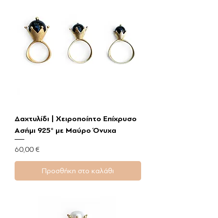
Δαχτυλίδι | Χειροποίητο Επίχρυσο
Ασήμι 925° με Μαύρο Όνυχα
Τιμή
60,00 €
Προσθήκη στο καλάθι