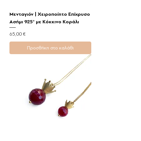
Μενταγιόν | Χειροποίητο Επίχρυσο
Ασήμι 925° με Κόκκινο Κοράλι
Τιμή
65,00 €
Προσθήκη στο καλάθι