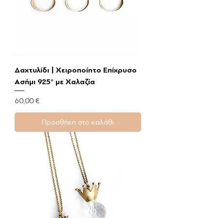
Δαχτυλίδι | Χειροποίητο Επίχρυσο
Ασήμι 925° με Χαλαζία
Τιμή
60,00 €
Προσθήκη στο καλάθι