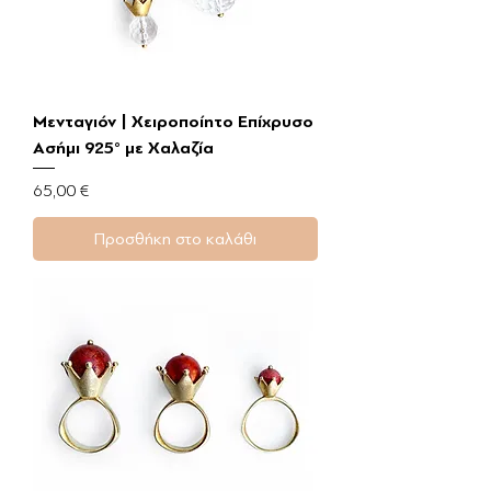
Μενταγιόν | Χειροποίητο Επίχρυσο
Ασήμι 925° με Χαλαζία
Τιμή
65,00 €
Προσθήκη στο καλάθι