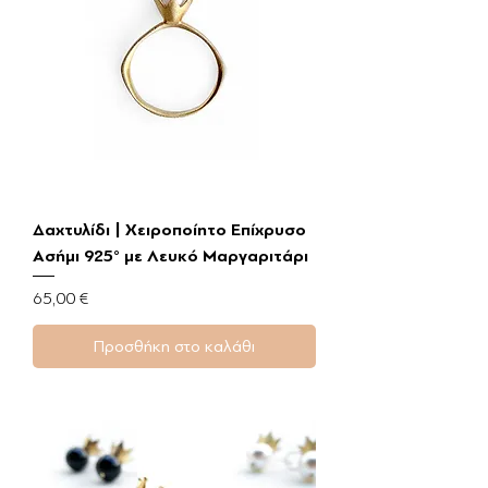
Δαχτυλίδι | Χειροποίητο Επίχρυσο
Ασήμι 925° με Λευκό Μαργαριτάρι
Τιμή
65,00 €
Προσθήκη στο καλάθι