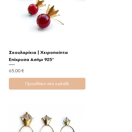
Σκουλαρίκια | Χειροποίητα
Επίχρυσα Ασήμι 925°
Τιμή
65,00 €
Προσθήκη στο καλάθι