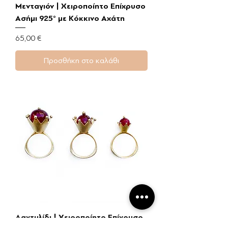
Μενταγιόν | Χειροποίητο Επίχρυσο
Ασήμι 925° με Κόκκινο Αχάτη
Τιμή
65,00 €
Προσθήκη στο καλάθι
Δαχτυλίδι | Χειροποίητο Επίχρυσο