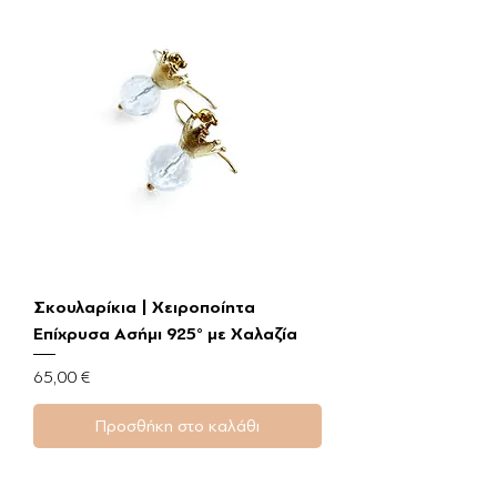
Σκουλαρίκια | Χειροποίητα
Επίχρυσα Ασήμι 925° με Χαλαζία
Τιμή
65,00 €
Προσθήκη στο καλάθι