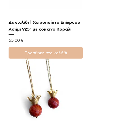
Δαχτυλίδι | Χειροποίητο Επίχρυσο
Ασήμι 925° με κόκκινο Κοράλι
Τιμή
65,00 €
Προσθήκη στο καλάθι