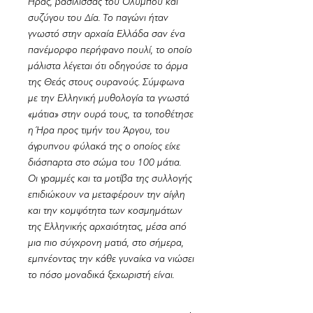
Ήρας, βασίλισσας του Ολύμπου και
συζύγου του Δία. Το παγώνι ήταν
γνωστό στην αρχαία Ελλάδα σαν ένα
πανέμορφο περήφανο πουλί, το οποίο
μάλιστα λέγεται ότι οδηγούσε το άρμα
της Θεάς στους ουρανούς. Σύμφωνα
με την Ελληνική μυθολογία τα γνωστά
«μάτια» στην ουρά τους, τα τοποθέτησε
η Ήρα προς τιμήν του Άργου, του
άγρυπνου φύλακά της ο οποίος είχε
διάσπαρτα στο σώμα του 100 μάτια.
Οι γραμμές και τα μοτίβα της συλλογής
επιδιώκουν να μεταφέρουν την αίγλη
και την κομψότητα των κοσμημάτων
της Ελληνικής αρχαιότητας, μέσα από
μια πιο σύγχρονη ματιά, στο σήμερα,
εμπνέοντας την κάθε γυναίκα να νιώσει
το πόσο μοναδικά ξεχωριστή είναι.