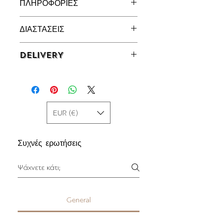
ΠΛΗΡΟΦΟΡΙΕΣ
Σκουλαρίκια σε Ασήμι 925°
ΔΙΑΣΤΑΣΕΙΣ
33 x 36,5 χιλ.
DELIVERY
Άμεσα Διαθέσιμο | 2 - 4 εργάσιμες
μέρες
EUR (€)
Συχνές ερωτήσεις
General