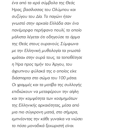
ένα από τα ιερά σύμβολα της Θεάς
Ήρας, βασίλισσας του Ολύμπου και
συζύγου του Δία. Το παγώνι ήταν
γνωστό στην αρχαία Ελλάδα σαν ένα
πανέμορφο περήφανο πουλί, το οποίο
μάλιστα λέγεται ότι οδηγούσε το άρμα
της Θεάς στους ουρανούς. Σύμφωνα
με την Ελληνική μυθολογία τα γνωστά
«μάτια» στην ουρά τους, τα τοποθέτησε
η Ήρα προς τιμήν του Άργου, του
άγρυπνου φύλακά της ο οποίος είχε
διάσπαρτα στο σώμα του 100 μάτια.
Οι γραμμές και τα μοτίβα της συλλογής
επιδιώκουν να μεταφέρουν την αίγλη
και την κομψότητα των κοσμημάτων
της Ελληνικής αρχαιότητας, μέσα από
μια πιο σύγχρονη ματιά, στο σήμερα,
εμπνέοντας την κάθε γυναίκα να νιώσει
το πόσο μοναδικά ξεχωριστή είναι.