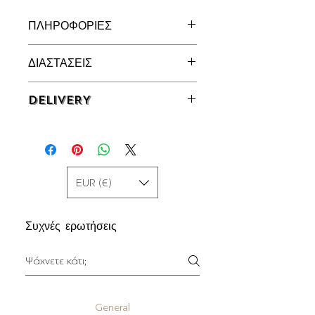
ΠΛΗΡΟΦΟΡΙΕΣ
Δαχτυλίδι σε Ασήμι 925° με Μαύρα
ΔΙΑΣΤΑΣΕΙΣ
Ζιργκόν
26 x 21 χιλ.
DELIVERY
Άμεσα Διαθέσιμο | 2 - 4 εργάσιμες
μέρες
EUR (€)
Συχνές ερωτήσεις
General