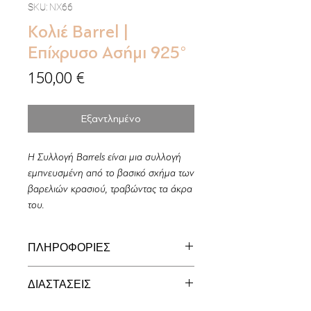
SKU: NX66
Κολιέ Barrel |
Επίχρυσο Ασήμι 925°
Τιμή
150,00 €
Εξαντλημένο
Η Συλλογή Barrels είναι μια συλλογή
εμπνευσμένη από το βασικό σχήμα των
βαρελιών κρασιού, τραβώντας τα άκρα
του.
ΠΛΗΡΟΦΟΡΙΕΣ
Χειροποίητο κολιέ κατασκευασμένο
ΔΙΑΣΤΑΣΕΙΣ
από επιχρυσωμένο ασήμι 925°.
_______________