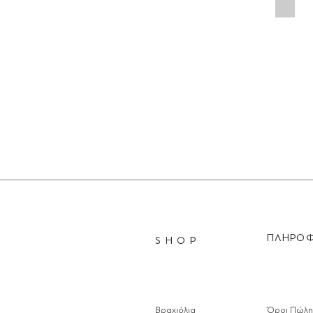
ΠΛΗΡΟΦ
S H O P
Βραχιόλια
Όροι Πώλη