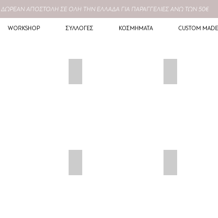
ΔΩΡΕΑΝ
ΑΠΟΣΤΟΛΗ ΣΕ
ΟΛΗ
ΤΗΝ ΕΛΛΑΔΑ ΓΙΑ ΠΑΡΑΓΓΕΛΙΕΣ ΑΝΩ ΤΩΝ 50€
WORKSHOP
ΣΥΛΛΟΓΕΣ
ΚΟΣΜΗΜΑΤΑ
CUSTOM MAD
ς
Μονόπετρα
Ανδρικά Δαχτ
κεία Δαχτυλίδια
Σκουλαρίκια
Μενταγιόν