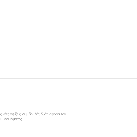
Σ
ις
νέες αφίξεις, συμβουλές & ότι αφορά τον
ου κοσμήματος