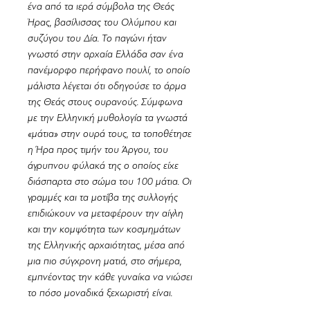
ένα από τα ιερά σύμβολα της Θεάς
Ήρας, βασίλισσας του Ολύμπου και
συζύγου του Δία. Το παγώνι ήταν
γνωστό στην αρχαία Ελλάδα σαν ένα
πανέμορφο περήφανο πουλί, το οποίο
μάλιστα λέγεται ότι οδηγούσε το άρμα
της Θεάς στους ουρανούς. Σύμφωνα
με την Ελληνική μυθολογία τα γνωστά
«μάτια» στην ουρά τους, τα τοποθέτησε
η Ήρα προς τιμήν του Άργου, του
άγρυπνου φύλακά της ο οποίος είχε
διάσπαρτα στο σώμα του 100 μάτια. Οι
γραμμές και τα μοτίβα της συλλογής
επιδιώκουν να μεταφέρουν την αίγλη
και την κομψότητα των κοσμημάτων
της Ελληνικής αρχαιότητας, μέσα από
μια πιο σύγχρονη ματιά, στο σήμερα,
εμπνέοντας την κάθε γυναίκα να νιώσει
το πόσο μοναδικά ξεχωριστή είναι.